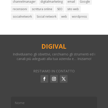
channelmanager
digitalmarketing
email
Google
recensioni
scrittura online
SEO
sito web
socialnetwork
Social network
web
wordpress
DIGIVAL
Individuiamo gli obiettivi, cerchiamo gli strumenti ed i
canali più adeguati alla tua azienda e… Iniziamo!
RESTIAMO IN CONTATTO