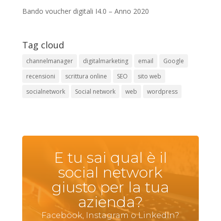
Bando voucher digitali I4.0 – Anno 2020
Tag cloud
channelmanager
digitalmarketing
email
Google
recensioni
scrittura online
SEO
sito web
socialnetwork
Social network
web
wordpress
E tu sai qual è il
social network
giusto per la tua
azienda?
Facebook, Instagram o LinkedIn?