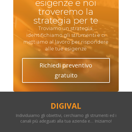
esigenze e noi
troveremo la
strategia per te
Troviamo un strategia,
identifichiamo gli strumenti e ci
mettiamo al lavoro per rispondere
alle tue esigenze
Richiedi preventivo
gratuito
DIGIVAL
Individuiamo gli obiettivi, cerchiamo gli strumenti ed i
canali più adeguati alla tua azienda e… Iniziamo!