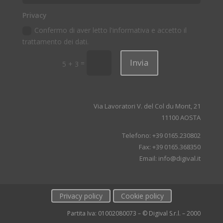
Privacy
Confermo di aver letto l'informativa e accetto il
trattamento dei dati.
Invia
=
5 + 3
Via Lavoratori V. del Col du Mont, 21
11100 AOSTA
Telefono: +39 0165.230802
Fax: +39 0165.368350
Email: info@digival.it
Privacy policy
Cookie policy
Partita Iva: 01002080073 – © Digival S.r.l. – 2000