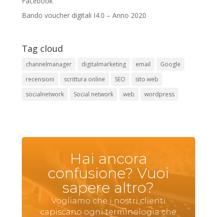
Facebook
Bando voucher digitali I4.0 – Anno 2020
Tag cloud
channelmanager
digitalmarketing
email
Google
recensioni
scrittura online
SEO
sito web
socialnetwork
Social network
web
wordpress
Hai ancora
confusione? Vuoi
sapere altro?
Vogliamo che i nostri clienti
capiscano ogni terminologia che