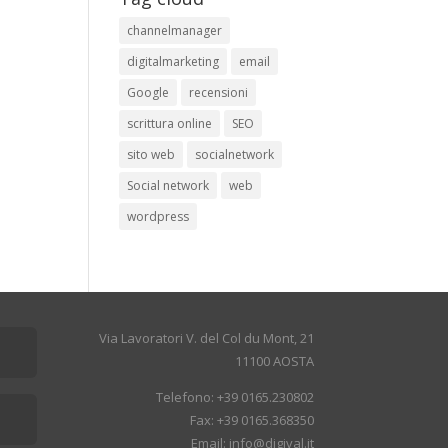
channelmanager
digitalmarketing
email
Google
recensioni
scrittura online
SEO
sito web
socialnetwork
Social network
web
wordpress
Via Lavoratori V. del Col du Mont, 21
11100 AOSTA
Telefono: +39 0165.230802
Fax: +39 0165.368350
Email: info@digival.it