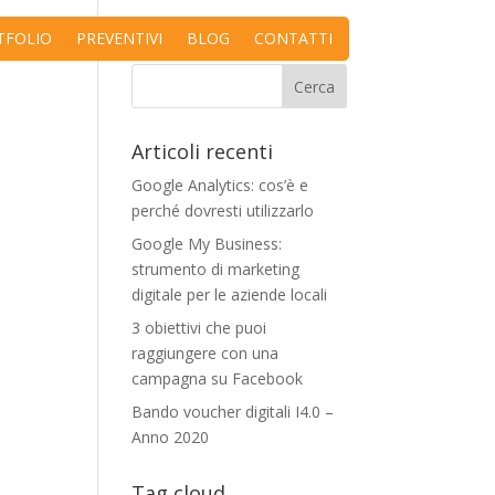
TFOLIO
PREVENTIVI
BLOG
CONTATTI
Articoli recenti
Google Analytics: cos’è e
perché dovresti utilizzarlo
Google My Business:
strumento di marketing
digitale per le aziende locali
3 obiettivi che puoi
raggiungere con una
campagna su Facebook
Bando voucher digitali I4.0 –
Anno 2020
Tag cloud