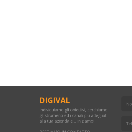
DIGIVAL
Individuiamo gli obiettivi, cerchiamo
gli strumenti ed i canali più adeguati
alla tua azienda e… Iniziamo!
RESTIAMO IN CONTATTO