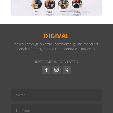
DIGIVAL
Individuiamo gli obiettivi, cerchiamo gli strumenti ed i
canali più adeguati alla tua azienda e… Iniziamo!
RESTIAMO IN CONTATTO