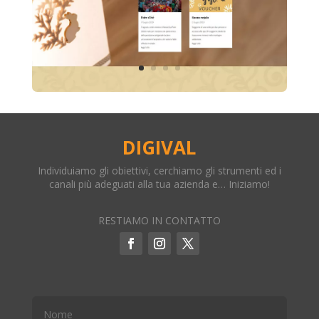
DIGIVAL
Individuiamo gli obiettivi, cerchiamo gli strumenti ed i
canali più adeguati alla tua azienda e… Iniziamo!
RESTIAMO IN CONTATTO